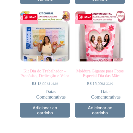
Save
Save
OFERTA
OFERTA
Kit Dia do Trabalhador –
Moldura Gigante para Fotos
Propósito, Dedicação e Valor
– Especial Dia das Mães
R$
13,99
R$
15,00
R$
16,99
R$
20,00
Datas
Datas
Comemorativas
Comemorativas
Adicionar ao
Adicionar ao
carrinho
carrinho