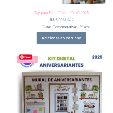
Tag para Bis – Páscoa Cristã 2025
R$
6,00
R$
9,00
Datas Comemorativas
,
Páscoa
Adicionar ao carrinho
Save
OFERTA