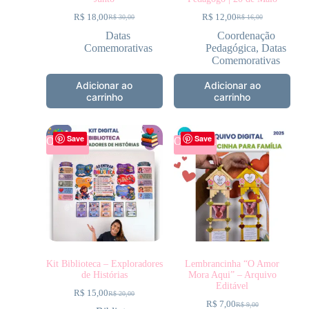
R$
18,00
R$
12,00
R$
30,00
R$
16,00
Datas
Coordenação
Comemorativas
Pedagógica
,
Datas
Comemorativas
Adicionar ao
Adicionar ao
carrinho
carrinho
Save
Save
OFERTA
OFERTA
Kit Biblioteca – Exploradores
Lembrancinha “O Amor
de Histórias
Mora Aqui” – Arquivo
Editável
R$
15,00
R$
20,00
R$
7,00
R$
9,00