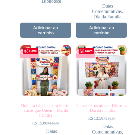
Biblioteca
Datas
Comemorativas
,
Dia da Família
Adicionar ao
Adicionar ao
carrinho
carrinho
Save
Save
OFERTA
OFERTA
Moldura Gigante para Fotos |
Painel – Costurando Histórias
Laços que Unem – Dia da
| Dia da Família
Família
R$
13,50
R$
16,50
R$
15,00
R$
20,00
Datas
Datas
Comemorativas
,