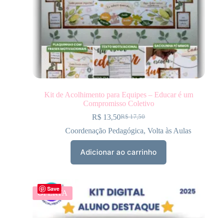
Kit de Acolhimento para Equipes – Educar é um
Compromisso Coletivo
R$
13,50
R$
17,50
Coordenação Pedagógica
,
Volta às Aulas
Adicionar ao carrinho
Save
OFERTA