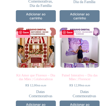
Comemorativas
,
Dia da Família
Dia da Família
Adicionar ao
Adicionar ao
carrinho
carrinho
Save
Save
OFERTA
OFERTA
Kit Amor que Floresce – Dia
Painel Interativo – Dia das
das Mães | Colaboradoras
Mães | Florescer
R$
12,00
R$
12,99
R$
16,00
R$
18,99
Datas
Datas
Comemorativas
Comemorativas
Adicionar ao
Adicionar ao