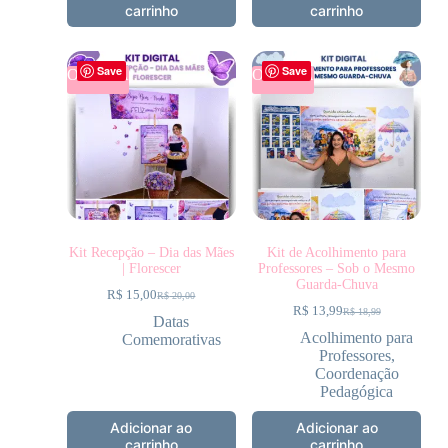
carrinho
carrinho
Save
Save
OFERTA
OFERTA
Kit Recepção – Dia das Mães
Kit de Acolhimento para
| Florescer
Professores – Sob o Mesmo
Guarda-Chuva
R$
15,00
R$
20,00
R$
13,99
R$
18,99
Datas
Acolhimento para
Comemorativas
Professores
,
Coordenação
Pedagógica
Adicionar ao
Adicionar ao
carrinho
carrinho