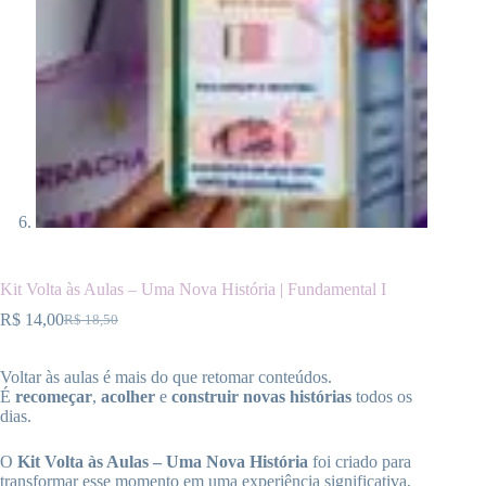
Kit Volta às Aulas – Uma Nova História | Fundamental I
R$
14,00
R$
18,50
O
O
preço
preço
original
atual
Voltar às aulas é mais do que retomar conteúdos.
era:
é:
É
recomeçar
,
acolher
e
construir novas histórias
todos os
R$ 18,50.
R$ 14,00.
dias.
O
Kit Volta às Aulas – Uma Nova História
foi criado para
transformar esse momento em uma experiência significativa,