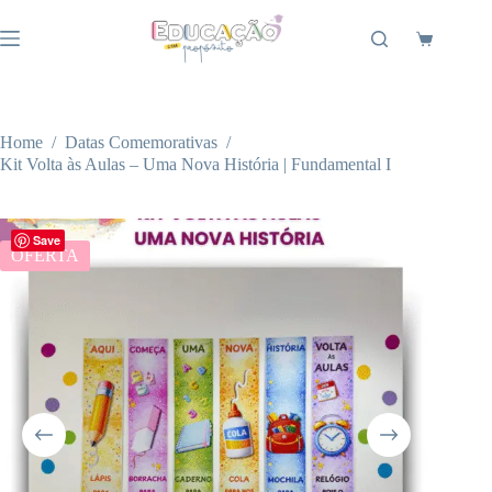
Pular
para
Carrinho
o
conteúdo
Home
/
Datas Comemorativas
/
Kit Volta às Aulas – Uma Nova História | Fundamental I
Save
OFERTA