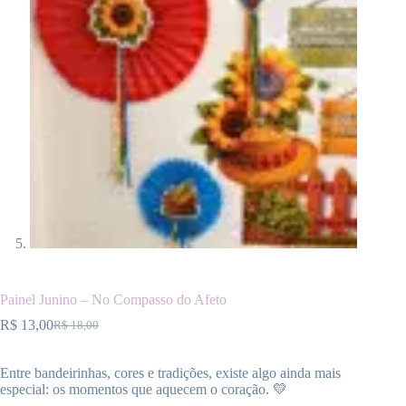
Painel Junino – No Compasso do Afeto
R$
13,00
R$
18,00
O
O
preço
preço
original
atual
Entre bandeirinhas, cores e tradições, existe algo ainda mais
era:
é:
especial: os momentos que aquecem o coração. 💛
R$ 18,00.
R$ 13,00.