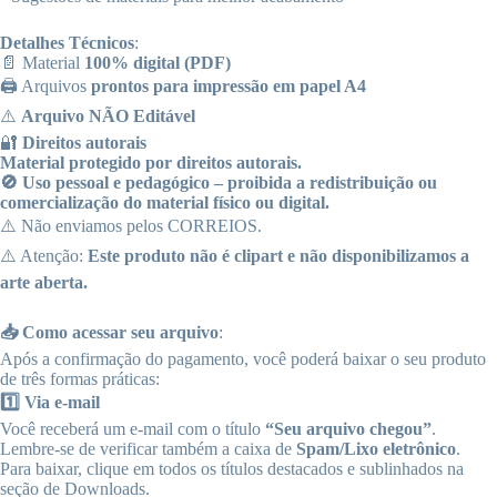
Detalhes Técnicos
:
📄 Material
100% digital (PDF)
🖨️ Arquivos
prontos para impressão em papel A4
⚠️
Arquivo NÃO Editável
🔐
Direitos autorais
Material protegido por direitos autorais.
🚫 Uso pessoal e pedagógico – proibida a redistribuição ou
comercialização do material físico ou digital.
⚠️ Não enviamos pelos CORREIOS.
⚠️ Atenção:
Este produto não é clipart e não disponibilizamos a
arte aberta.
📥 Como acessar seu arquivo
:
Após a confirmação do pagamento, você poderá baixar o seu produto
de três formas práticas:
1️⃣ Via e-mail
Você receberá um e-mail com o título
“Seu arquivo chegou”
.
Lembre-se de verificar também a caixa de
Spam/Lixo eletrônico
.
Para baixar, clique em todos os títulos destacados e sublinhados na
seção de Downloads.