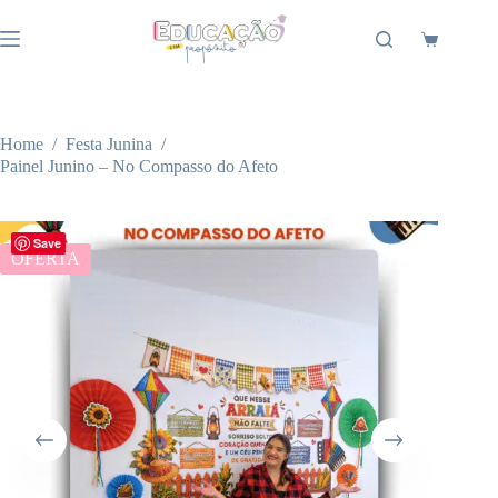
Pular
para
Carrinho
o
conteúdo
Home
/
Festa Junina
/
Painel Junino – No Compasso do Afeto
Save
OFERTA