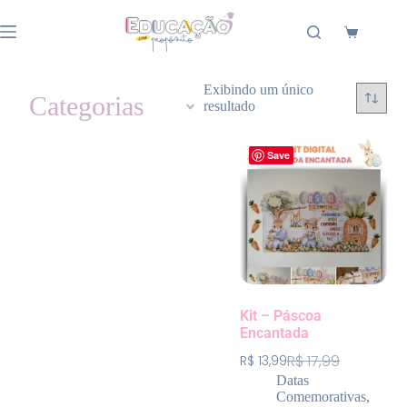
Exibindo um único
Categorias
resultado
Save
Kit – Páscoa
Encantada
R$
17,99
R$
13,99
Datas
Comemorativas
,