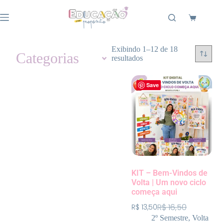
Exibindo 1–12 de 18
Categorias
resultados
Save
KIT – Bem-Vindos de
Volta | Um novo ciclo
começa aqui
R$
16,50
R$
13,50
2º Semestre
,
Volta