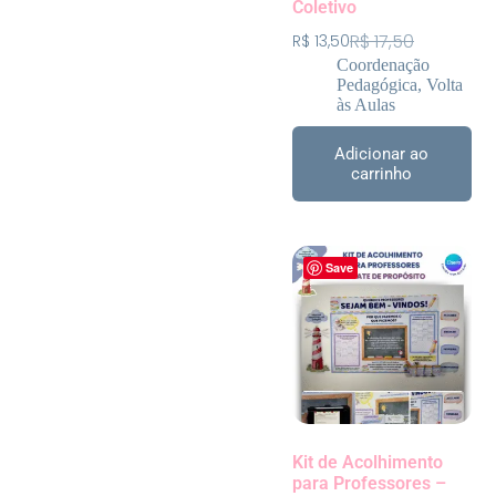
Coletivo
R$
17,50
R$
13,50
Coordenação
Pedagógica
,
Volta
às Aulas
Adicionar ao
carrinho
Save
Kit de Acolhimento
para Professores –