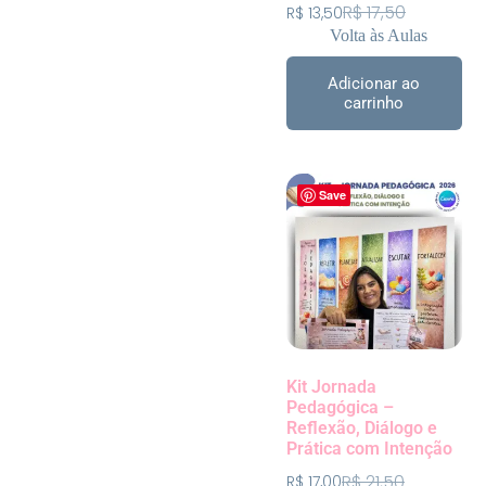
R$
17,50
R$
13,50
Volta às Aulas
Adicionar ao
carrinho
Save
Kit Jornada
Pedagógica –
Reflexão, Diálogo e
Prática com Intenção
R$
21,50
R$
17,00