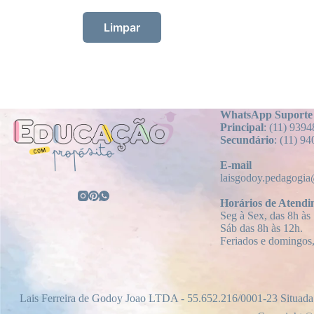
Limpar
WhatsApp Suporte
Principal
: (11) 939
Secundário
: (11) 9
E-mail
laisgodoy.pedagogi
Horários
de Atendi
Seg à Sex, das 8h às
Sáb das 8h às 12h.
Feriados e domingos
Lais Ferreira de Godoy Joao LTDA - 55.652.216/0001-23 Situada