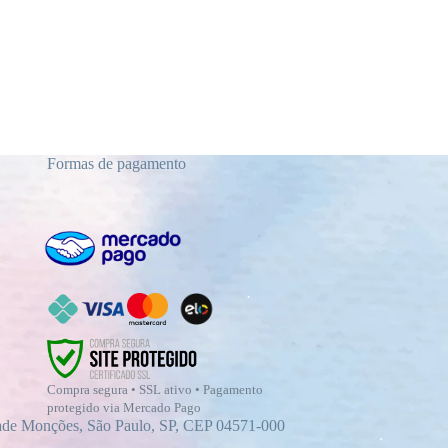
Formas de pagamento
Compra segura • SSL ativo • Pagamento
protegido via Mercado Pago
dade Monções, São Paulo, SP, CEP 04571-000