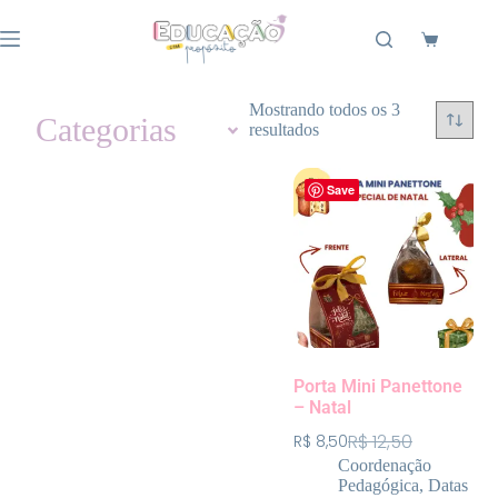
Mostrando todos os 3
Categorias
resultados
Save
Porta Mini Panettone
– Natal
R$
12,50
R$
8,50
Coordenação
Pedagógica
,
Datas