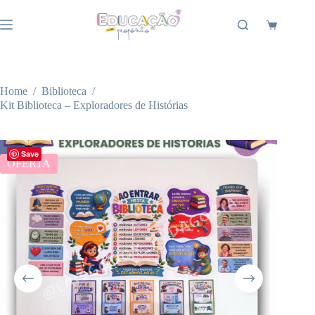
Pular
para
Carrinho
o
conteúdo
Home
/
Biblioteca
/
Kit Biblioteca – Exploradores de Histórias
Save
OFERTA