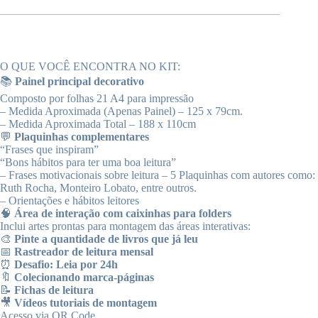
O QUE VOCÊ ENCONTRA NO KIT:
📚
Painel principal decorativo
Composto por folhas 21 A4 para impressão
– Medida Aproximada (Apenas Painel) – 125 x 79cm.
– Medida Aproximada Total – 188 x 110cm
💬
Plaquinhas complementares
“Frases que inspiram”
“Bons hábitos para ter uma boa leitura”
– Frases motivacionais sobre leitura – 5 Plaquinhas com autores como:
Ruth Rocha, Monteiro Lobato, entre outros.
– Orientações e hábitos leitores
🧠
Área de interação com caixinhas para folders
Inclui artes prontas para montagem das áreas interativas:
🎨
Pinte a quantidade de livros que já leu
📅
Rastreador de leitura mensal
⏰
Desafio: Leia por 24h
🔖
Colecionando marca-páginas
📝
Fichas de leitura
🎥
Vídeos tutoriais de montagem
Acesso via QR Code