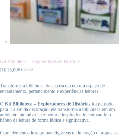
Kit Biblioteca – Exploradores de Histórias
R$
15,00
R$
20,00
O
O
preço
preço
original
atual
Transforme a biblioteca da sua escola em um espaço de
era:
é:
encantamento, pertencimento e experiências leitoras!
R$ 20,00.
R$ 15,00.
O
Kit Biblioteca – Exploradores de Histórias
foi pensado
para ir além da decoração: ele transforma a biblioteca em um
ambiente interativo, acolhedor e inspirador, incentivando o
hábito da leitura de forma lúdica e significativa.
Com elementos instagramáveis, áreas de interação e propostas