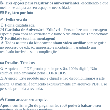
📝
Três opções para registrar os aniversariantes
, escolhendo a que
melhor se adapta ao seu espaço e necessidade:
📷
Registro por foto
✍
Folha escrita
📄
Folha digitalizada
💌
Cartinha de Aniversário Editável
– Personalize uma mensagem
especial para cada aniversariante e torne o dia ainda mais emocionante.
🎥
Facilidade total na montagem!
📌
Todos os itens do kit acompanham vídeo auxiliar
para te guiar
no processo de edição, impressão e montagem, garantindo um
resultado incrível e sem complicações!
🖨️
Detalhes Técnicos
📂 Arquivo em PDF pronto para impressão, 100% digital, Não
editável. Não enviamos pelos CORREIOS.
⚠️ Atenção: Este produto não é clipart e não disponibilizamos a arte
aberta. O material é fornecido exclusivamente em arquivos PDF. Uso
pessoal, proibida a revenda.
📥 Como acessar seu arquivo
Após a confirmação do pagamento, você poderá baixar o seu
produto de três formas práticas: