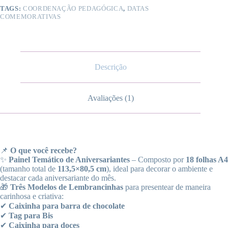
TAGS:
COORDENAÇÃO PEDAGÓGICA
,
DATAS
COMEMORATIVAS
Descrição
Avaliações (1)
📌
O que você recebe?
✨
Painel Temático de Aniversariantes
– Composto por
18 folhas A4
(tamanho total de
113,5×80,5 cm
), ideal para decorar o ambiente e
destacar cada aniversariante do mês.
🎁
Três Modelos de Lembrancinhas
para presentear de maneira
carinhosa e criativa:
✔
Caixinha para barra de chocolate
✔
Tag para Bis
✔
Caixinha para doces