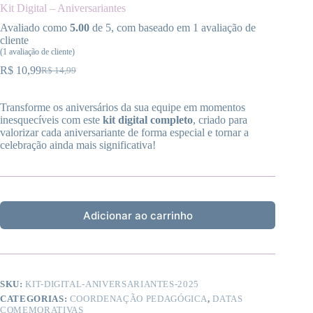
Kit Digital – Aniversariantes
Avaliado como
5.00
de 5, com baseado em
1
avaliação de
cliente
(
1
avaliação de cliente)
R$
10,99
R$
14,99
O
O
preço
preço
original
atual
Transforme os aniversários da sua equipe em momentos
era:
é:
inesquecíveis com este
kit digital completo
, criado para
R$ 14,99.
R$ 10,99.
valorizar cada aniversariante de forma especial e tornar a
celebração ainda mais significativa!
Adicionar ao carrinho
SKU:
KIT-DIGITAL-ANIVERSARIANTES-2025
CATEGORIAS:
COORDENAÇÃO PEDAGÓGICA
,
DATAS
COMEMORATIVAS