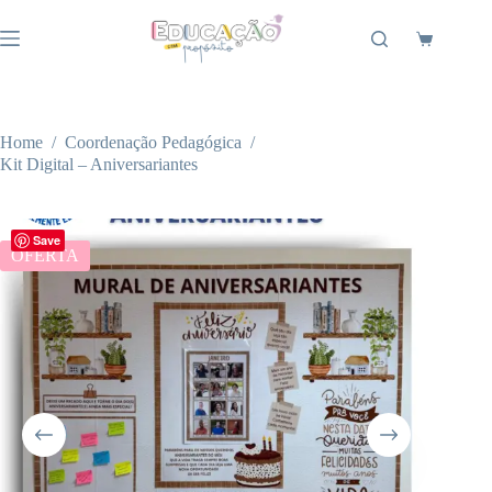
Pular
para
Carrinho
o
conteúdo
Home
/
Coordenação Pedagógica
/
Kit Digital – Aniversariantes
Save
OFERTA