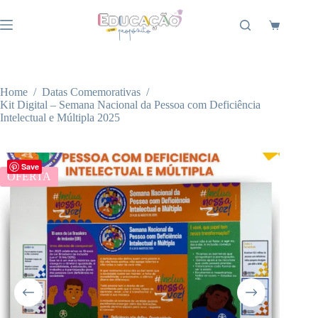
Pular
para
Carrinho
o
conteúdo
Home
/
Datas Comemorativas
/
Kit Digital – Semana Nacional da Pessoa com Deficiência
Intelectual e Múltipla 2025
Save
OFERTA