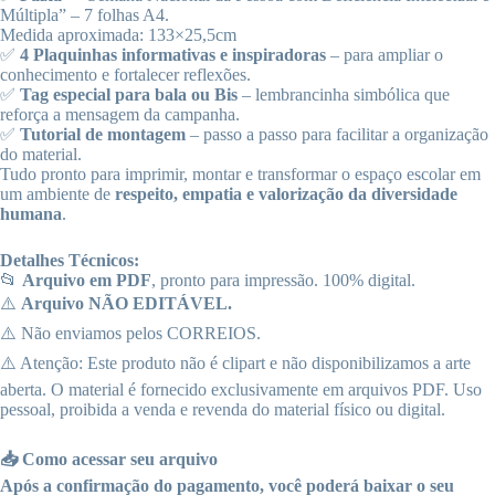
Múltipla” – 7 folhas A4.
Medida aproximada: 133×25,5cm
✅
4 Plaquinhas informativas e inspiradoras
– para ampliar o
conhecimento e fortalecer reflexões.
✅
Tag especial para bala ou Bis
– lembrancinha simbólica que
reforça a mensagem da campanha.
✅
Tutorial de montagem
– passo a passo para facilitar a organização
do material.
Tudo pronto para imprimir, montar e transformar o espaço escolar em
um ambiente de
respeito, empatia e valorização da diversidade
humana
.
Detalhes Técnicos:
📂
Arquivo em PDF
, pronto para impressão. 100% digital.
⚠️
Arquivo NÃO EDITÁVEL.
⚠️ Não enviamos pelos CORREIOS.
⚠️ Atenção: Este produto não é clipart e não disponibilizamos a arte
aberta. O material é fornecido exclusivamente em arquivos PDF. Uso
pessoal, proibida a venda e revenda do material físico ou digital.
📥 Como acessar seu arquivo
Após a confirmação do pagamento, você poderá baixar o seu