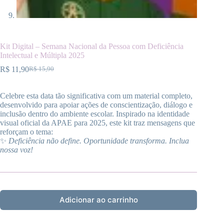
Kit Digital – Semana Nacional da Pessoa com Deficiência
Intelectual e Múltipla 2025
R$
11,90
R$
15,90
O
O
preço
preço
original
atual
Celebre esta data tão significativa com um material completo,
era:
é:
desenvolvido para apoiar ações de conscientização, diálogo e
R$ 15,90.
R$ 11,90.
inclusão dentro do ambiente escolar. Inspirado na identidade
visual oficial da APAE para 2025, este kit traz mensagens que
reforçam o tema:
✨
Deficiência não define. Oportunidade transforma. Inclua
nossa voz!
Adicionar ao carrinho