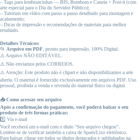
– Tags para lembrancinhas — BIS, Bombom e Caneta + Post-it (com
arte especial para o Dia do Servidor Público);
– Tutoriais em vídeo com passo a passo detalhado para montagem e
acabamento;
– Dicas de impressão e recomendações de materiais para melhor
resultado.
Detalhes Técnicos:
📂
Arquivo em PDF
, pronto para impressão. 100% Digital.
⚠️ Arquivo NÃO EDITÁVEL.
⚠️ Não enviamos pelos CORREIOS.
⚠️ Atenção: Este produto não é clipart e não disponibilizamos a arte
aberta. O material é fornecido exclusivamente em arquivos PDF. Uso
pessoal, proibida a venda e revenda do material físico ou digital.
📥 Como acessar seu arquivo
Após a confirmação do pagamento, você poderá baixar o seu
produto de três formas práticas:
1️⃣ Via e-mail
Você receberá um e-mail com o título “Seu arquivo chegou”.
Lembre-se de verificar também a caixa de Spam/Lixo eletrônico.
Para baixar, clique em todos os títulos destacados e sublinhados na