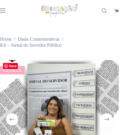
Pular
para
Carrinho
o
conteúdo
Home
/
Datas Comemorativas
/
Kit – Jornal do Servidor Público
Save
OFERTA