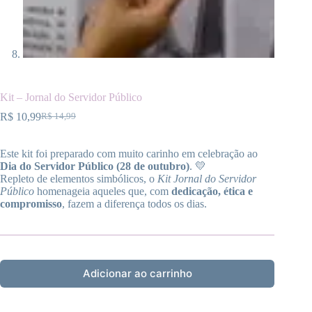
Kit – Jornal do Servidor Público
R$
10,99
R$
14,99
O
O
preço
preço
original
atual
Este kit foi preparado com muito carinho em celebração ao
era:
é:
Dia do Servidor Público (28 de outubro)
. 💛
R$ 14,99.
R$ 10,99.
Repleto de elementos simbólicos, o
Kit Jornal do Servidor
Público
homenageia aqueles que, com
dedicação, ética e
compromisso
, fazem a diferença todos os dias.
Adicionar ao carrinho