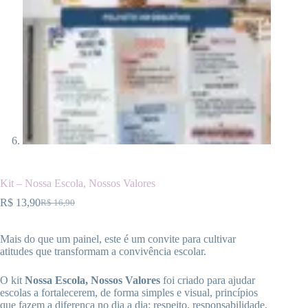
Kit – Nossa Escola, Nossos Valores
R$
13,90
R$
16,90
O
O
preço
preço
original
atual
Mais do que um painel, este é um convite para cultivar
era:
é:
atitudes que transformam a convivência escolar.
R$ 16,90.
R$ 13,90.
O kit
Nossa Escola, Nossos Valores
foi criado para ajudar
escolas a fortalecerem, de forma simples e visual, princípios
que fazem a diferença no dia a dia: respeito, responsabilidade,