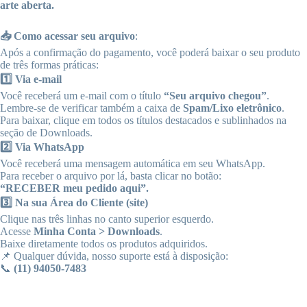
arte aberta.
📥 Como acessar seu arquivo
:
Após a confirmação do pagamento, você poderá baixar o seu produto
de três formas práticas:
1️⃣ Via e-mail
Você receberá um e-mail com o título
“Seu arquivo chegou”
.
Lembre-se de verificar também a caixa de
Spam/Lixo eletrônico
.
Para baixar, clique em todos os títulos destacados e sublinhados na
seção de Downloads.
2️⃣ Via WhatsApp
Você receberá uma mensagem automática em seu WhatsApp.
Para receber o arquivo por lá, basta clicar no botão:
“RECEBER meu pedido aqui”.
3️⃣ Na sua Área do Cliente (site)
Clique nas três linhas no canto superior esquerdo.
Acesse
Minha Conta > Downloads
.
Baixe diretamente todos os produtos adquiridos.
📌 Qualquer dúvida, nosso suporte está à disposição:
📞
(11) 94050-7483