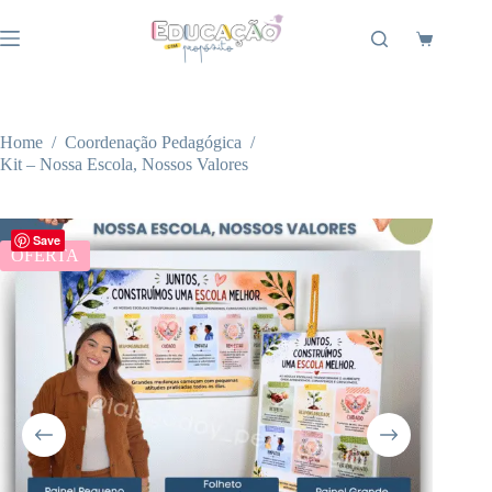
Pular
para
Carrinho
o
conteúdo
Home
/
Coordenação Pedagógica
/
Kit – Nossa Escola, Nossos Valores
Save
OFERTA