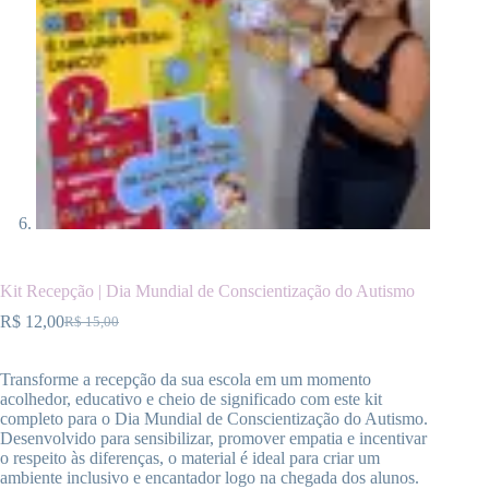
Kit Recepção | Dia Mundial de Conscientização do Autismo
R$
12,00
R$
15,00
O
O
preço
preço
original
atual
Transforme a recepção da sua escola em um momento
era:
é:
acolhedor, educativo e cheio de significado com este kit
R$ 15,00.
R$ 12,00.
completo para o Dia Mundial de Conscientização do Autismo.
Desenvolvido para sensibilizar, promover empatia e incentivar
o respeito às diferenças, o material é ideal para criar um
ambiente inclusivo e encantador logo na chegada dos alunos.