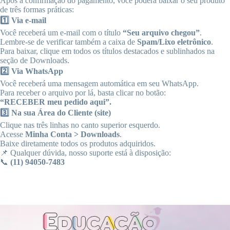
Após a confirmação do pagamento, você poderá baixar o seu produto
de três formas práticas:
1️⃣ Via e-mail
Você receberá um e-mail com o título
“Seu arquivo chegou”
.
Lembre-se de verificar também a caixa de
Spam/Lixo eletrônico
.
Para baixar, clique em todos os títulos destacados e sublinhados na
seção de Downloads.
2️⃣ Via WhatsApp
Você receberá uma mensagem automática em seu WhatsApp.
Para receber o arquivo por lá, basta clicar no botão:
“RECEBER meu pedido aqui”.
3️⃣ Na sua Área do Cliente (site)
Clique nas três linhas no canto superior esquerdo.
Acesse
Minha Conta > Downloads
.
Baixe diretamente todos os produtos adquiridos.
📌 Qualquer dúvida, nosso suporte está à disposição:
📞
(11) 94050-7483