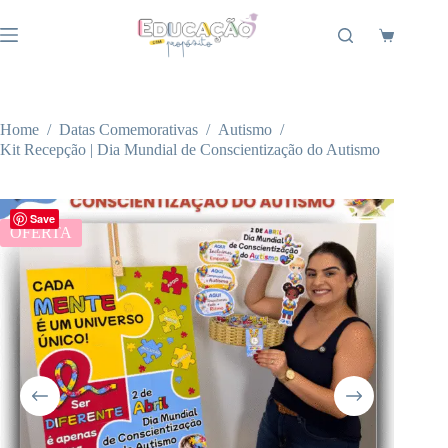
Pular
para
Carrinho
o
conteúdo
Home
/
Datas Comemorativas
/
Autismo
/
Kit Recepção | Dia Mundial de Conscientização do Autismo
Save
OFERTA